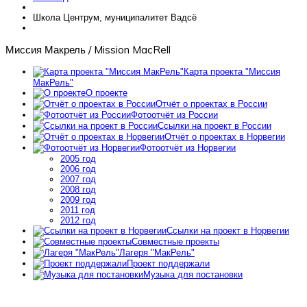
Школа Центрум, муниципалитет Вадсё
Миссия Макрель / Mission MacRell
Карта проекта "Миссия
МакРель"
О проекте
Отчёт о проектах в России
Фотоотчёт из России
Ссылки на проект в России
Отчёт о проектах в Норвегии
Фотоотчёт из Норвегии
2005 год
2006 год
2007 год
2008 год
2009 год
2011 год
2012 год
Ссылки на проект в Норвегии
Совместные проекты
Лагеря "МакРель"
Проект поддержали
Музыка для постановки