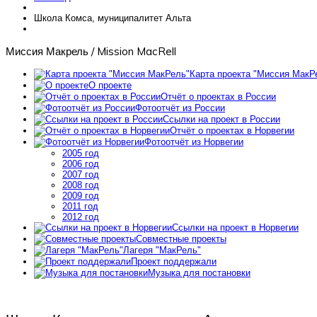
Школа Комса, муниципалитет Альта
Миссия Макрель / Mission MacRell
Карта проекта "Миссия МакР
О проекте
Отчёт о проектах в России
Фотоотчёт из России
Ссылки на проект в России
Отчёт о проектах в Норвегии
Фотоотчёт из Норвегии
2005 год
2006 год
2007 год
2008 год
2009 год
2011 год
2012 год
Ссылки на проект в Норвегии
Совместные проекты
Лагеря "МакРель"
Проект поддержали
Музыка для постановки