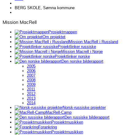
BERG SKOLE, Sømna kommune
Mission MacRell
Prosjektmappen
Om projektet
Mission MacRell i Russland
Forestillingene i Norge
Projektlinker russiske
Mission Macrell i Norge
Projektlinker norske
Den norske bilderapport
2005
2006
2007
2008
2009
2011
2012
2013
2014
Norsk-russiske projekter
MacRell-Camp
Den russiske bilderapport
Prosjekter i 2007
Prosjektmusikken
Forankring
Prosjektmusikken