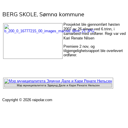
BERG SKOLE, Sømna kommune
Prosjektet ble gjennomført høsten
2007 av 26 elever ved 6.trinn, i
samarbeid med ordfører. Regi var ved
Kari Renate Nilsen
Premiere 2 nov, og
tilgjengelighetsrapport ble overlevert
ordfører.
Prosjekter i 2008
Мэр муниципалитета Эдмунд Дале и Кари Ренате Нильсен
Copyright © 2026 raipolar.com