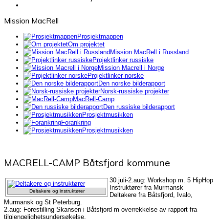
Mission MacRell
Prosjektmappen
Om projektet
Mission MacRell i Russland
Projektlinker russiske
Mission Macrell i Norge
Forestillingene i Norge
Projektlinker norske
Den norske bilderapport
Norsk-russiske projekter
MacRell-Camp
Den russiske bilderapport
Prosjektmusikken
Forankring
Prosjektmusikken
MACRELL-CAMP Båtsfjord kommune
30.juli-2.aug: Workshop m. 5 HipHop
Instruktører fra Murmansk
Deltakere og instruktører
Prosjekter i 2007
Deltakere fra Båtsfjord, Ivalo,
Murmansk og St Peterburg.
2.aug: Forestilling Skansen i Båtsfjord m overrekkelse av rapport fra
tilgjengelighetsundersøkelse.